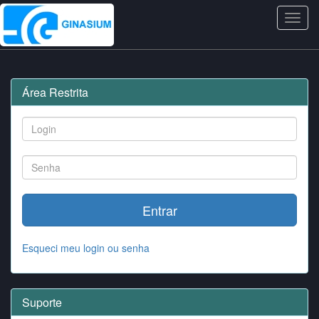
Menu
Área Restrita
Entrar
Esqueci meu login ou senha
Suporte