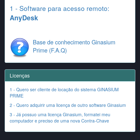
1 - Software para acesso remoto:
AnyDesk
Base de conhecimento Ginasium
Prime (F.A.Q)
Licenças
1 - Quero ser cliente de locação do sistema GINASIUM
PRIME
2 - Quero adquirir uma licença de outro software Ginasium
3 - Já possuo uma licença Ginasium, formatei meu
computador e preciso de uma nova Contra-Chave